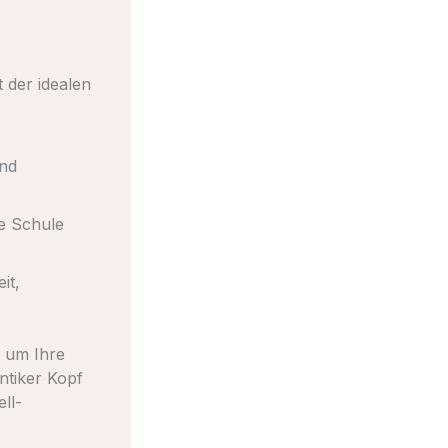
 der idealen
und
e Schule
it,
, um Ihre
ntiker Kopf
ll-