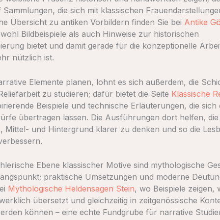
uf Sammlungen, die sich mit klassischen Frauendarstellunge
che Übersicht zu antiken Vorbildern finden Sie bei
Antike Gö
owohl Bildbeispiele als auch Hinweise zur historischen
ierung bietet und damit gerade für die konzeptionelle Arbeit
hr nützlich ist.
rrative Elemente planen, lohnt es sich außerdem, die Sch
eliefarbeit zu studieren; dafür bietet die Seite
Klassische Re
irierende Beispiele und technische Erläuterungen, die sich 
ürfe übertragen lassen. Die Ausführungen dort helfen, die
, Mittel- und Hintergrund klarer zu denken und so die Lesb
verbessern.
ählerische Ebene klassischer Motive sind mythologische Ge
sgangspunkt; praktische Umsetzungen und moderne Deutu
bei
Mythologische Heldensagen Stein
, wo Beispiele zeigen, 
werklich übersetzt und gleichzeitig in zeitgenössische Kont
erden können – eine echte Fundgrube für narrative Studie