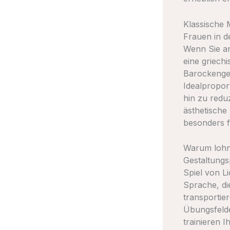
Klassische 
Frauen in d
Wenn Sie an
eine griech
Barockengelc
Idealpropor
hin zu red
ästhetische
besonders f
Warum lohnt
Gestaltungs
Spiel von L
Sprache, di
transportie
Übungsfelde
trainieren 