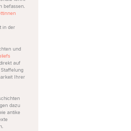
n befassen.
ttinnen
 in der
ichten und
liefs
direkt auf
 Staffelung
arkeit Ihrer
schichten
ngen dazu
wie antike
exte
n.