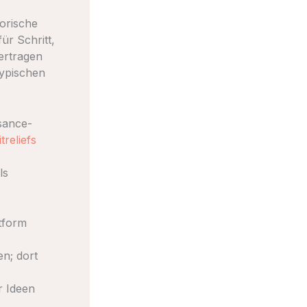
torische
für Schritt,
ertragen
typischen
ssance-
reliefs
ls
tform
en; dort
r Ideen