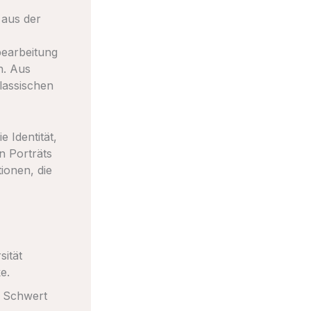
 aus der
bearbeitung
n. Aus
lassischen
 Identität,
en Porträts
ionen, die
sität
e.
r Schwert