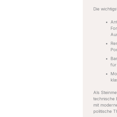
Die wichtigs
Ant
For
Au
Ren
Por
Bar
für
Mod
kla
Als Steinme
technische 
mit moderner
politische T