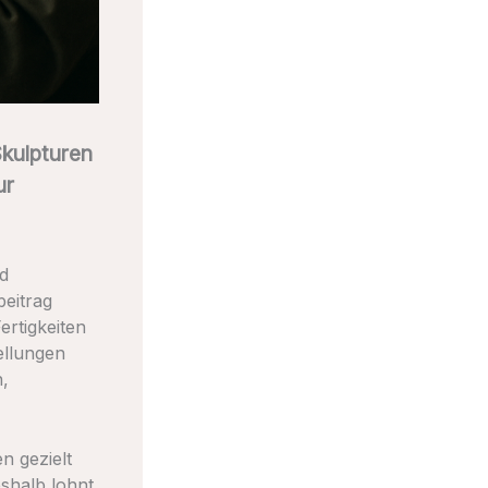
Skulpturen
ur
nd
beitrag
ertigkeiten
ellungen
h,
en gezielt
eshalb lohnt