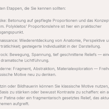
ten Etappen, die Sie kennen sollten:
ike: Betonung auf gepflegte Proportionen und das Konzept
m. Polykleitos’ Proportionslehre ist hier ein praktischer
sgangspunkt.
aissance: Wiederentdeckung von Anatomie, Perspektive 
trätlichkeit; gesteigerte Individualität in der Darstellung.
ock: Bewegung, Spannung, tief geschnittene Reliefs — ein
 dramatische Lichtführung.
erne: Fragment, Abstraktion, Materialexploration — Freihe
ssische Motive neu zu denken.
tz­in oder Bildhauer­in können Sie klassische Motive nutzen
Basis zu stärken oder bewusst Kontraste zu schaffen: ein a
 Patina oder ein fragmentarisch gesetztes Relief, das aktue
hemen aufgreift.