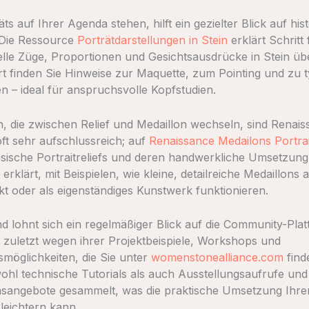
s auf Ihrer Agenda stehen, hilft ein gezielter Blick auf his
 Die Ressource
Porträtdarstellungen in Stein
erklärt Schritt 
uelle Züge, Proportionen und Gesichtsausdrücke in Stein üb
t finden Sie Hinweise zur Maquette, zum Pointing und zu 
en – ideal für anspruchsvolle Kopfstudien.
n, die zwischen Relief und Medaillon wechseln, sind Renai
ft sehr aufschlussreich; auf
Renaissance Medailons Portrait
sische Portraitreliefs und deren handwerkliche Umsetzung
erklärt, mit Beispielen, wie kleine, detailreiche Medaillons a
kt oder als eigenständiges Kunstwerk funktionieren.
d lohnt sich ein regelmäßiger Blick auf die Community-Plat
ht zuletzt wegen ihrer Projektbeispiele, Workshops und
möglichkeiten, die Sie unter
womenstonealliance.com
find
hl technische Tutorials als auch Ausstellungsaufrufe und
sangebote gesammelt, was die praktische Umsetzung Ihre
rleichtern kann.