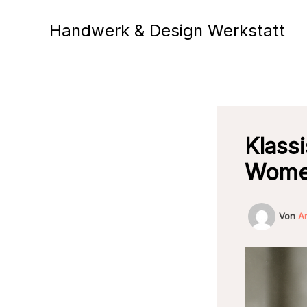
Zum
Inhalt
Handwerk & Design Werkstatt
springen
Klass
Women
Von
A