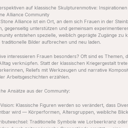
erspektiven auf klassische Skulpturenmotive: Inspirationen
e Alliance Community
tone Alliance ist ein Ort, an dem sich Frauen in der Stein
, gegenseitig unterstützen und gemeinsam experimentiere
unity entstehen spezielle, weiblich geprägte Zugänge zu k
 traditionelle Bilder aufbrechen und neu laden.
ve interessieren Frauen besonders? Oft sind es Themen, die
lltag verknüpfen. Statt der klassischen Kriegergestalt tret
kerinnen, Reliefs mit Werkzeugen und narrative Komposit
der Arbeitsgeschichten erzählen.
sche Ansätze aus der Community:
Vision: Klassische Figuren werden so verändert, dass Diver
htbar wird — Körperformen, Altersgruppen, weibliche Blick
ributwechsel: Traditionelle Symbole wie Lorbeerkranz ode