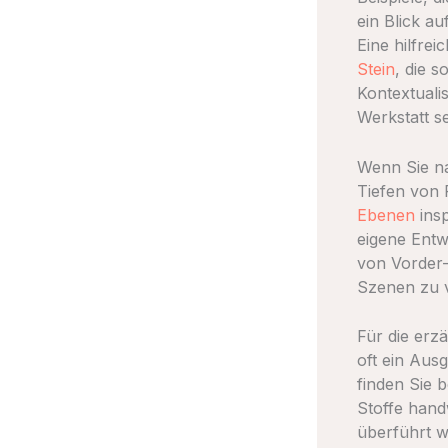
ein Blick a
Eine hilfrei
Stein
, die s
Kontextualis
Werkstatt se
Wenn Sie na
Tiefen von R
Ebenen
insp
eigene Entw
von Vorder-
Szenen zu 
Für die erz
oft ein Au
finden Sie 
Stoffe hand
überführt w