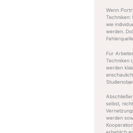
Wenn Porträt
Techniken:
wie individ
werden. Dor
Fehlerquell
Für Arbeite
Techniken o
werden klas
anschaulich 
Studienobje
Abschließen
selbst, nic
Vernetzungs
werden sowo
Kooperation
erheblich e