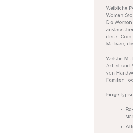
Weibliche P
Women Ston
Die Women S
austauschen
dieser Comm
Motiven, die
Welche Moti
Arbeit und A
von Handwer
Familien- o
Einige typi
Re-
sic
Att