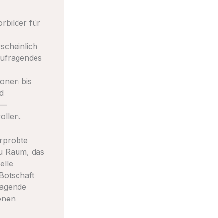
rbilder für
scheinlich
aufragendes
ionen bis
d
 —
ollen.
erprobte
zu Raum, das
elle
Botschaft
ragende
onen