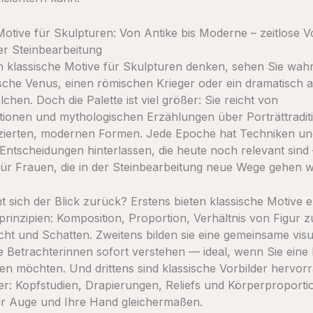
Motive für Skulpturen: Von Antike bis Moderne – zeitlose Vo
er Steinbearbeitung
 klassische Motive für Skulpturen denken, sehen Sie wahr
ische Venus, einen römischen Krieger oder ein dramatisch 
hen. Doch die Palette ist viel größer: Sie reicht von
tionen und mythologischen Erzählungen über Porträttradit
uzierten, modernen Formen. Jede Epoche hat Techniken un
 Entscheidungen hinterlassen, die heute noch relevant sind
ür Frauen, die in der Steinbearbeitung neue Wege gehen w
 sich der Blick zurück? Erstens bieten klassische Motive 
prinzipien: Komposition, Proportion, Verhältnis von Figur 
icht und Schatten. Zweitens bilden sie eine gemeinsame visu
e Betrachterinnen sofort verstehen — ideal, wenn Sie eine 
ren möchten. Und drittens sind klassische Vorbilder hervor
r: Kopfstudien, Drapierungen, Reliefs und Körperproporti
Ihr Auge und Ihre Hand gleichermaßen.