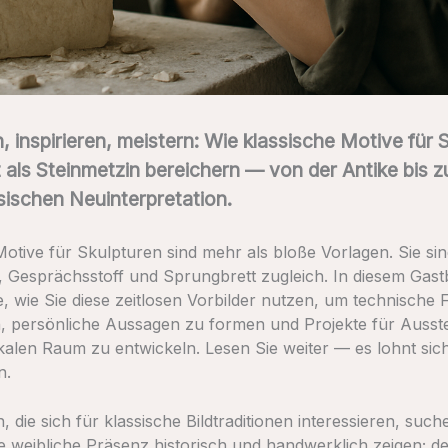
 inspirieren, meistern: Wie klassische Motive für 
t als Steinmetz­in bereichern — von der Antike bis z
sischen Neuinterpretation.
Motive für Skulpturen sind mehr als bloße Vorlagen. Sie si
, Gesprächsstoff und Sprungbrett zugleich. In diesem Gast
, wie Sie diese zeitlosen Vorbilder nutzen, um technische F
, persönliche Aussagen zu formen und Projekte für Ausst
kalen Raum zu entwickeln. Lesen Sie weiter — es lohnt sic
n.
, die sich für klassische Bildtraditionen interessieren, such
die weibliche Präsenz historisch und handwerklich zeigen; d